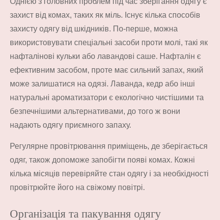
Однією з головних проблем під час зберігання одягу є
захист від комах, таких як міль. Існує кілька способів
захисту одягу від шкідників. По-перше, можна
використовувати спеціальні засоби проти молі, такі як
нафталінові кульки або лавандові саше. Нафталін є
ефективним засобом, проте має сильний запах, який
може залишатися на одязі. Лаванда, кедр або інші
натуральні ароматизатори є екологічно чистішими та
безпечнішими альтернативами, до того ж вони
надають одягу приємного запаху.
Регулярне провітрювання приміщень, де зберігається
одяг, також допоможе запобігти появі комах. Кожні
кілька місяців перевіряйте стан одягу і за необхідності
провітрюйте його на свіжому повітрі.
Організація та пакування одягу