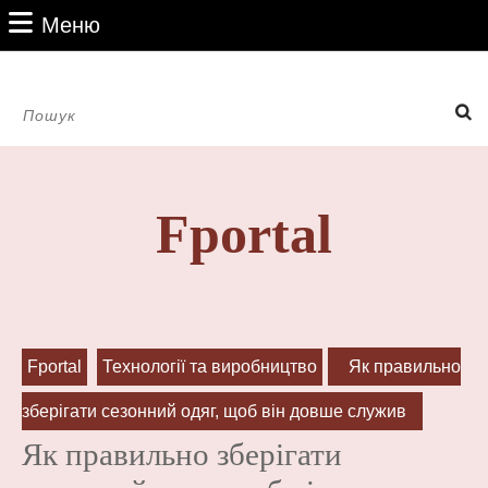
Перейти
Меню
Меню
до
вмісту
Перейти
Пошук:
до
вмісту
Fportal
Fportal
Технології та виробництво
Як правильно
зберігати сезонний одяг, щоб він довше служив
Як правильно зберігати