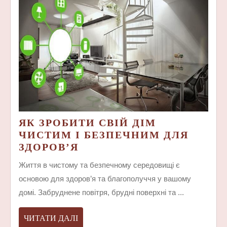
ЯК ЗРОБИТИ СВІЙ ДІМ
ЧИСТИМ І БЕЗПЕЧНИМ ДЛЯ
ЯК
ЗДОРОВ’Я
ЗРОБИТИ
Життя в чистому та безпечному середовищі є
СВІЙ
основою для здоров’я та благополуччя у вашому
ДІМ
домі. Забруднене повітря, брудні поверхні та ...
ЧИСТИМ
І
ЧИТАТИ
ЧИТАТИ ДАЛІ
БЕЗПЕЧНИМ