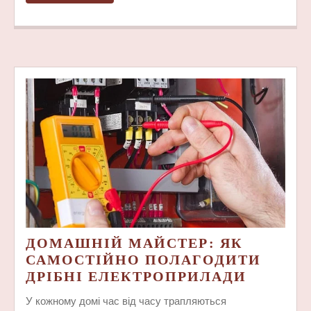
ДАЛІ
ДЛЯ
ЗДОРОВ’Я
ДОМАШНІЙ МАЙСТЕР: ЯК
САМОСТІЙНО ПОЛАГОДИТИ
ДОМАШ
ДРІБНІ ЕЛЕКТРОПРИЛАДИ
МАЙСТЕ
У кожному домі час від часу трапляються
ЯК