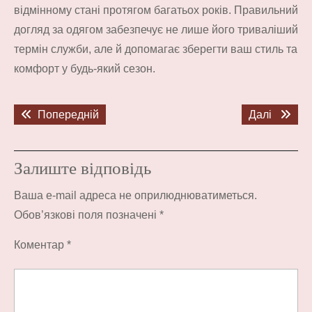
відмінному стані протягом багатьох років. Правильний
догляд за одягом забезпечує не лише його триваліший
термін служби, але й допомагає зберегти ваш стиль та
комфорт у будь-який сезон.
Навігація
Попередній
Наступ
Попередній
Далі
записів
запис:
запис:
Залиште відповідь
Ваша e-mail адреса не оприлюднюватиметься.
Обов’язкові поля позначені
*
Коментар
*