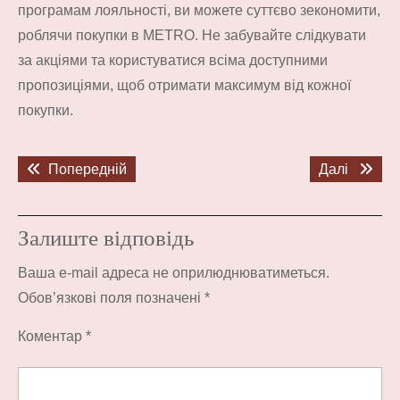
програмам лояльності, ви можете суттєво зекономити,
роблячи покупки в METRO. Не забувайте слідкувати
за акціями та користуватися всіма доступними
пропозиціями, щоб отримати максимум від кожної
покупки.
Навігація
Попередній
Наступ
Попередній
Далі
записів
запис:
запис:
Залиште відповідь
Ваша e-mail адреса не оприлюднюватиметься.
Обов’язкові поля позначені
*
Коментар
*