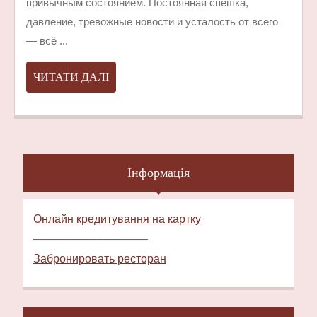
привычным состоянием. Постоянная спешка,
И
давление, тревожные новости и усталость от всего
ТРЕВОГЕ
— всё ...
ЧИТАТИ
ЧИТАТИ ДАЛІ
ДАЛІ
Інформація
Онлайн кредитування на картку
––––––––––––––––––
Забронировать ресторан