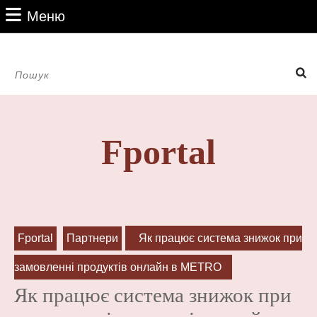
Перейти
Меню
Меню
до
вмісту
Перейти
Пошук:
до
вмісту
Fportal
Fportal
Партнери
Як працює система знижок при
замовленні продуктів онлайн в METRO
Як працює система знижок при