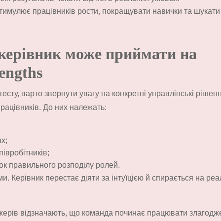
имулює працівників рости, покращувати навички та шукати
 керівник може приймати на
engths
сту, варто звернути увагу на конкретні управлінські рішенн
рацівників. До них належать:
х;
івробітників;
нок правильного розподілу ролей.
. Керівник перестає діяти за інтуїцією й спирається на реа
жерів відзначають, що команда починає працювати злагодж