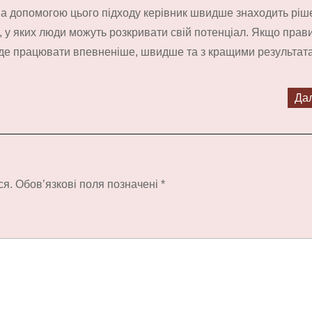
 За допомогою цього підходу керівник швидше знаходить ріш
, у яких люди можуть розкривати свій потенціал. Якщо прав
буде працювати впевненіше, швидше та з кращими результат
Дал
ся.
Обов’язкові поля позначені
*