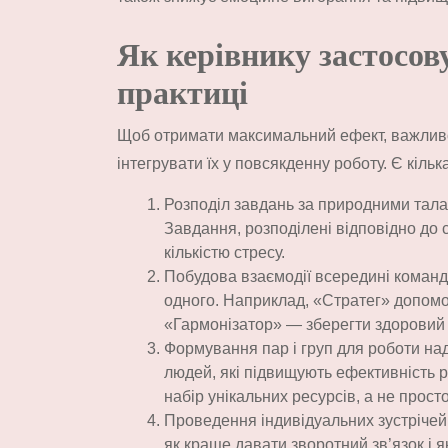
Як керівнику застосов
практиці
Щоб отримати максимальний ефект, важливо
інтегрувати їх у повсякденну роботу. Є кільк
Розподіл завдань за природними тала
Завдання, розподілені відповідно до
кількістю стресу.
Побудова взаємодії всередині коман
одного. Наприклад, «Стратег» допомо
«Гармонізатор» — зберегти здоровий к
Формування пар і груп для роботи над
людей, які підвищують ефективність р
набір унікальних ресурсів, а не прост
Проведення індивідуальних зустрічей.
як краще давати зворотний зв’язок і я