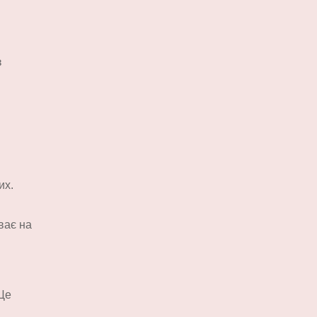
з
их.
ває на
 Це