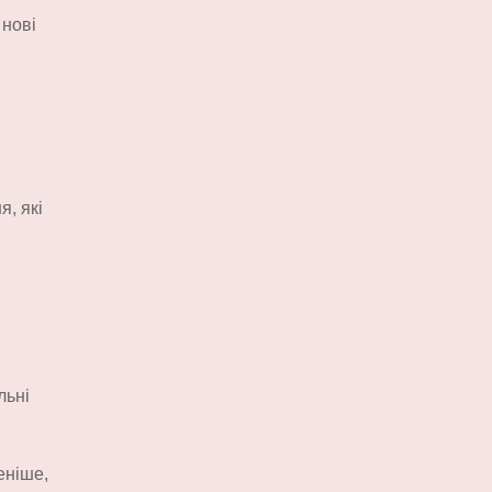
 нові
я, які
льні
еніше,