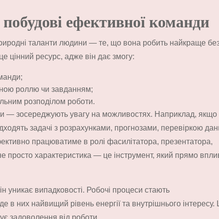
у побудові ефективної команди
 природні таланти людини — те, що вона робить найкраще бе
е цінний ресурс, адже він дає змогу:
манди;
тною роллю чи завданням;
ильним розподілом роботи.
аки — зосереджують увагу на можливостях. Наприклад, якщо
ідходять задачі з розрахунками, прогнозами, перевіркою дан
ективно працюватиме в ролі фасилітатора, презентатора,
не просто характеристика — це інструмент, який прямо впли
 він уникає випадковості. Робочі процеси стають
 в них найвищий рівень енергії та внутрішнього інтересу.
ує задоволення від роботи.