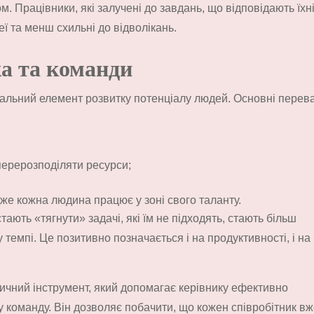
 Працівники, які залучені до завдань, що відповідають їхн
еї та менш схильні до відволікань.
а та команди
тральний елемент розвитку потенціалу людей. Основні перева
перерозподіляти ресурси;
е кожна людина працює у зоні свого таланту.
ють «тягнути» задачі, які їм не підходять, стають більш
емпі. Це позитивно позначається і на продуктивності, і на
ктичний інструмент, який допомагає керівнику ефективно
 команду. Він дозволяє побачити, що кожен співробітник в