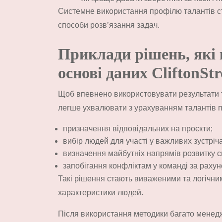
Системне використання профілю талантів ст
способи розв’язання задач.
Приклади рішень, які
основі даних CliftonStr
Щоб впевнено використовувати результати те
легше ухвалювати з урахуванням талантів п
призначення відповідальних на проєкти;
вибір людей для участі у важливих зустріча
визначення майбутніх напрямів розвитку сп
запобігання конфліктам у команді за раху
Такі рішення стають виваженими та логічними
характеристики людей.
Після використання методики багато менед