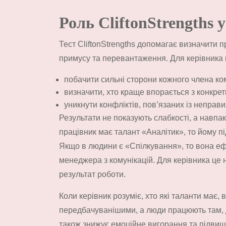
Роль CliftonStrengths 
Тест CliftonStrengths допомагає визначити
примусу та перевантаження. Для керівника ц
побачити сильні сторони кожного члена ко
визначити, хто краще впорається з конкре
уникнути конфліктів, пов’язаних із неправ
Результати не показують слабкості, а навп
працівник має талант «Аналітик», то йому п
Якщо в людини є «Спілкування», то вона еф
менеджера з комунікацій. Для керівника це 
результат роботи.
Коли керівник розуміє, хто які таланти має,
передбачуванішими, а люди працюють там, де
також знижує емоційне вигорання та підвищ