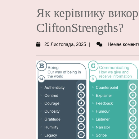
Як керівнику викор
CliftonStrengths?
29
29 Листопада, 2025
Немає комента
Листопада,
2025