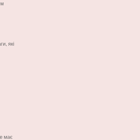
ім
ги, які
же має