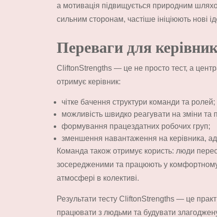
а мотивація підвищується природним шляхом.
сильним сторонам, частіше ініціюють нові ід
Переваги для керівник
CliftonStrengths — це не просто тест, а цен
отримує керівник:
чітке бачення структури команди та ролей;
можливість швидко реагувати на зміни та 
формування працездатних робочих груп;
зменшення навантаження на керівника, адж
Команда також отримує користь: люди переста
зосередженими та працюють у комфортному т
атмосфері в колективі.
Результати тесту CliftonStrengths — це пра
працювати з людьми та будувати злагоджену