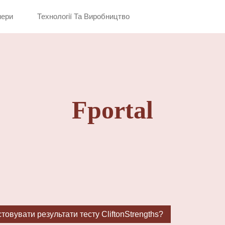
нери
Технології Та Виробництво
Fportal
товувати результати тесту CliftonStrengths?