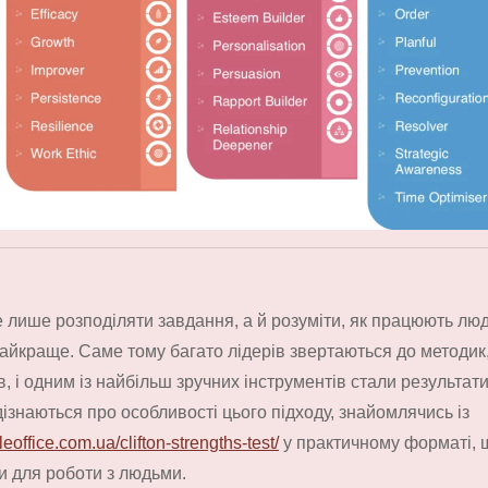
 лише розподіляти завдання, а й розуміти, як працюють лю
найкраще. Саме тому багато лідерів звертаються до методик,
 і одним із найбільш зручних інструментів стали результати
 дізнаються про особливості цього підходу, знайомлячись із
yleoffice.com.ua/clifton-strengths-test/
у практичному форматі, 
и для роботи з людьми.