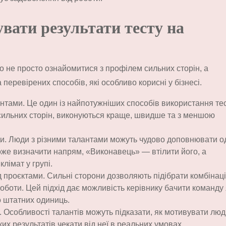
увати результати тесту на
 не просто ознайомитися з профілем сильних сторін, а
а перевірених способів, які особливо корисні у бізнесі.
нтами. Це один із найпотужніших способів використання тес
 сильних сторін, виконуються краще, швидше та з меншою
ди. Люди з різними талантами можуть чудово доповнювати о
же визначити напрям, «Виконавець» — втілити його, а
лімат у групі.
 проєктами. Сильні сторони дозволяють підібрати комбінаці
оботи. Цей підхід дає можливість керівнику бачити команду 
о штатних одиниць.
 Особливості талантів можуть підказати, як мотивувати люд
ких результатів чекати від неї в реальних умовах.