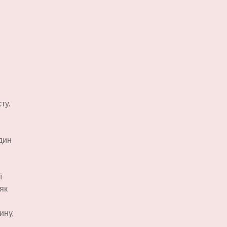
ту.
дин
ї
як
ину,