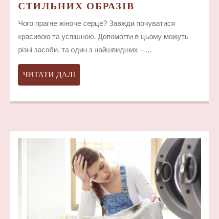
СРІБНІ
СТИЛЬНИХ ОБРАЗІВ
СЕРЕЖКИ
Чого прагне жіноче серце? Завжди почуватися
–
красивою та успішною. Допомогти в цьому можуть
ДОСТУПНИЙ
різні засоби, та один з найшвидших – ...
АКСЕСУАР
ДЛЯ
ЧИТАТИ
ЧИТАТИ ДАЛІ
СТИЛЬНИХ
ДАЛІ
ОБРАЗІВ