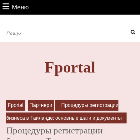
Перейти
Меню
Меню
до
вмісту
Перейти
Пошук:
до
вмісту
Fportal
Fportal
Партнери
Процедуры регистрации
бизнеса в Таиланде: основные шаги и документы
Процедуры регистрации