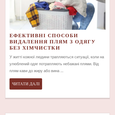
ЕФЕКТИВНІ СПОСОБИ
ВИДАЛЕННЯ ПЛЯМ З ОДЯГУ
ЕФЕКТИВНІ
БЕЗ ХІМЧИСТКИ
СПОСОБИ
У житті кожної людини трапляються ситуації, коли на
ВИДАЛЕННЯ
улюблений одяг потрапляють небажані плями. Від
ПЛЯМ
плям кави до жиру або вина ...
З
ОДЯГУ
ЧИТАТИ
ЧИТАТИ ДАЛІ
БЕЗ
ДАЛІ
ХІМЧИСТКИ