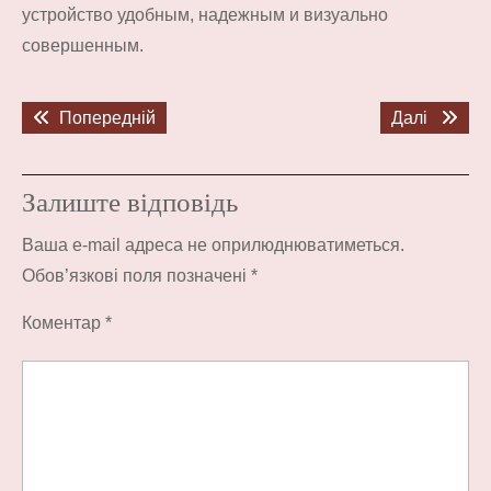
устройство удобным, надежным и визуально
совершенным.
Навігація
Попередній
Наступ
Попередній
Далі
записів
запис:
запис:
Залиште відповідь
Ваша e-mail адреса не оприлюднюватиметься.
Обов’язкові поля позначені
*
Коментар
*