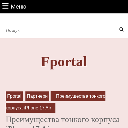
Перейти
Меню
Меню
до
вмісту
Перейти
Пошук:
до
вмісту
Fportal
Fportal
Партнери
Преимущества тонкого
корпуса iPhone 17 Air
Преимущества тонкого корпуса