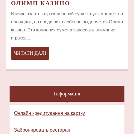
ПРЕИМУЩЕСТВА
ОЛИМП КАЗИНО
ИГРЫ
В мире азартных развлечений существует множество
В
площадок, но среди них особенно выделяется Олимп
ОЛИМП
казино. Эта компания сумела завоевать внимание
КАЗИНО
игроков ...
ЧИТАТИ
ЧИТАТИ ДАЛІ
ДАЛІ
Інформація
Онлайн кредитування на картку
––––––––––––––––––
Забронировать ресторан