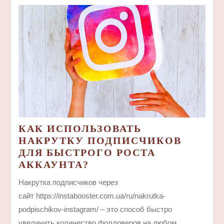
КАК ИСПОЛЬЗОВАТЬ
НАКРУТКУ ПОДПИСЧИКОВ
ДЛЯ БЫСТРОГО РОСТА
КАК
АККАУНТА?
ИСПОЛЬЗОВАТЬ
Накрутка подписчиков через
НАКРУТКУ
сайт https://instabooster.com.ua/ru/nakrutka-
ПОДПИСЧИКОВ
podpischikov-instagram/ – это способ быстро
ДЛЯ
увеличить количество фолловеров на любом
БЫСТРОГО