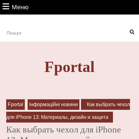
Перейти
Меню
Меню
до
вмісту
Перейти
Пошук:
до
вмісту
Fportal
Fportal
Інформаційні новини
Как выбрать чехол
для iPhone 13: Материалы, дизайн и защита
Как выбрать чехол для iPhone