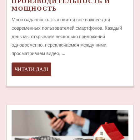
ПРОИЗВОДИТЕЛЬНОСТЬ И
КАК
МОЩНОСТЬ
IPHONE
Многозадачность становится все важнее для
16
современных пользователей смартфонов. Каждый
PRO
день мы открываем несколько приложений
MAX
одновременно, переключаемся между ними,
СПРАВЛЯЕТСЯ
С
просматриваем видео, ...
МНОГОЗАДАЧНОСТЬЮ
ПРОИЗВОДИТЕЛЬНОС
ЧИТАТИ
ЧИТАТИ ДАЛІ
И
ДАЛІ
МОЩНОСТЬ