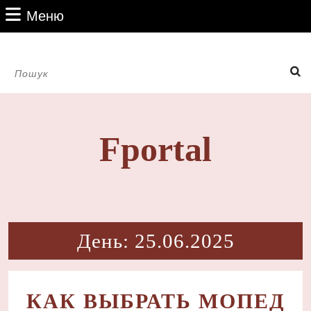
Перейти
Меню
Меню
до
вмісту
Перейти
Пошук:
до
вмісту
Fportal
День:
25.06.2025
КАК ВЫБРАТЬ МОПЕД